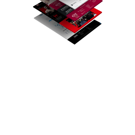
Chef de projet Web spécialiste
WordPress
, j’accompagne vos
projets de présence sur le Web
grâce à mes compétences en
Web-design, UI/UX Design,
développement front-end,
intégration web et
communication digitale
.