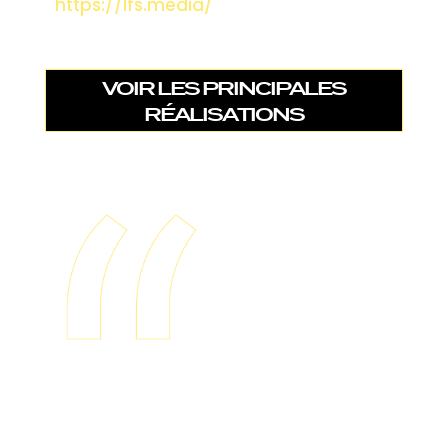
https://lfs.media/
VOIR LES PRINCIPALES
RÉALISATIONS
VOIR LES PRINCIPALES
RÉALISATIONS
Nous étions sur un
J'ai sollicité
projet de site
Damien pour la
internet depuis
conception d'un
2019 qui ne cessait
site associatif que
de tomber à l’eau.
je soutiens en tant
Nous avons fait
que mécène et
appel à Damien
bénévole. Il a su
en décembre 2021
s'adapter
et à peine 2 mois
parfaitement aux
plus tard notre
contraintes