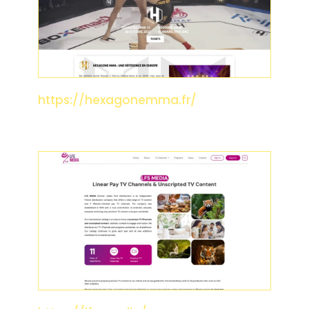
HEXAGONE MMA
https://hexagonemma.fr/
LFS MEDIA